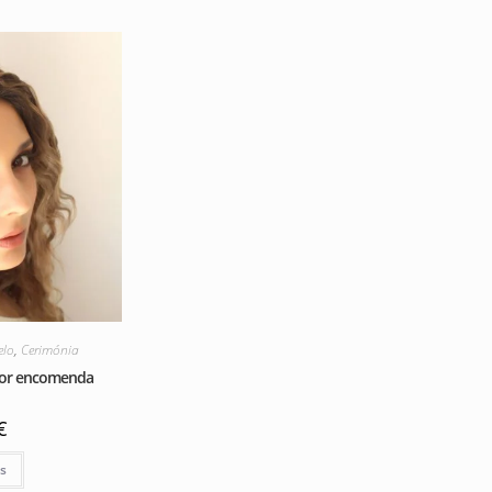
elo
,
Cerimónia
Por encomenda
€
is