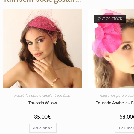
OUT OF STOCK
Acessórios para o cabelo
,
Cerimónia
Acessórios para o cab
Toucado Willow
Toucado Anabelle – 
85.00
€
68.00
Adicionar
Ler ma