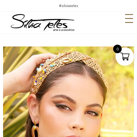
#silviateles
0