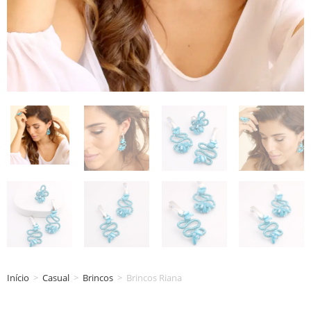
Início
>
Casual
>
Brincos
>
Brincos Riana