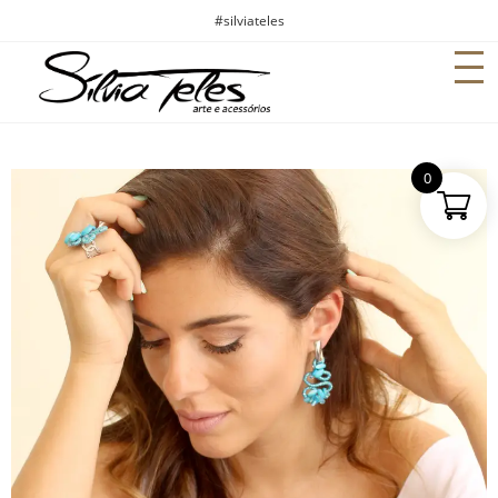
#silviateles
0