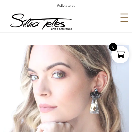
#silviateles
0