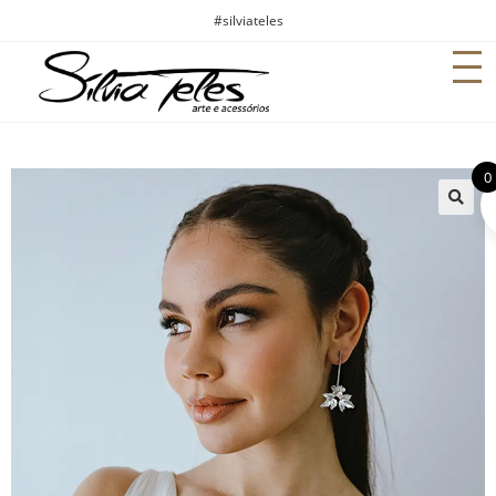
#silviateles
0