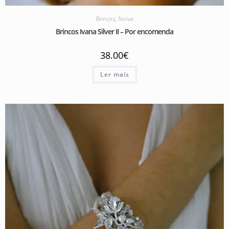
Brincos
,
Noiva
Brincos Ivana Silver II – Por encomenda
38.00
€
Ler mais