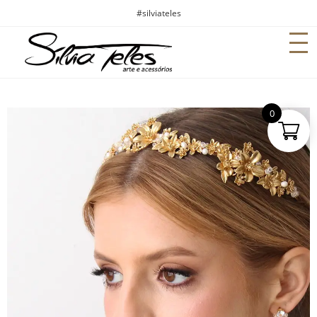
#silviateles
0