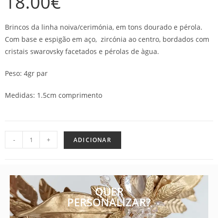
18.00
€
Brincos da linha noiva/cerimónia, em tons dourado e pérola.
Com base e espigão em aço, zircónia ao centro, bordados com
cristais swarovsky facetados e pérolas de àgua.
Peso: 4gr par
Medidas: 1.5cm comprimento
-
+
ADICIONAR
QUER
PERSONALIZAR?