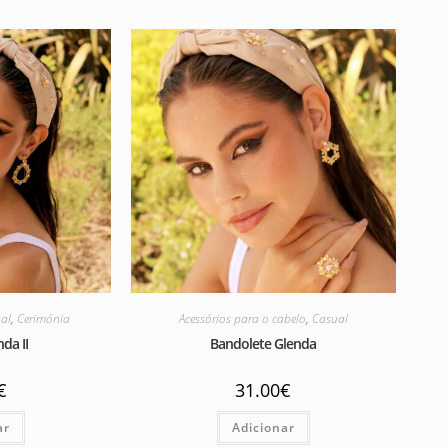
al
,
Cerimónia
Acessórios para o cabelo
,
Casual
da II
Bandolete Glenda
€
31.00
€
ar
Adicionar