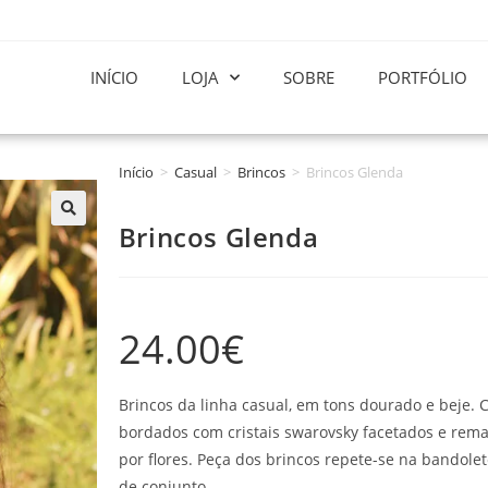
INÍCIO
LOJA
SOBRE
PORTFÓLIO
Início
>
Casual
>
Brincos
>
Brincos Glenda
Brincos Glenda
24.00
€
Brincos da linha casual, em tons dourado e beje.
bordados com cristais swarovsky facetados e rem
por flores. Peça dos brincos repete-se na bandol
de conjunto.