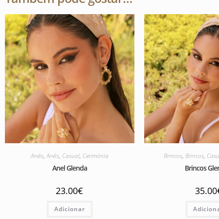
Anéis
,
Anéis
,
Casual
,
Cerimónia
Brincos
,
Brincos
,
Casu
Anel Glenda
Brincos Glen
23.00
€
35.00
Adicionar
Adicion