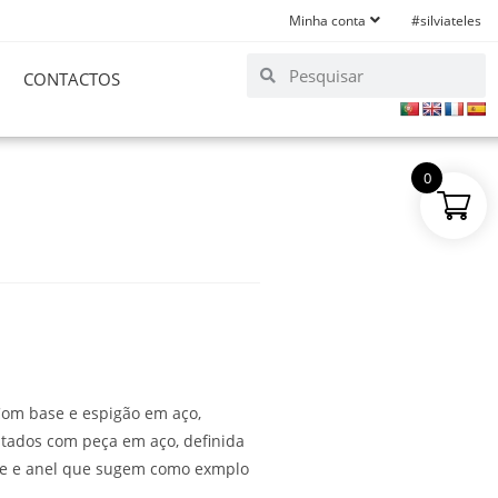
Minha conta
#silviateles
CONTACTOS
0
 Com base e espigão em aço,
atados com peça em aço, definida
ete e anel que sugem como exmplo