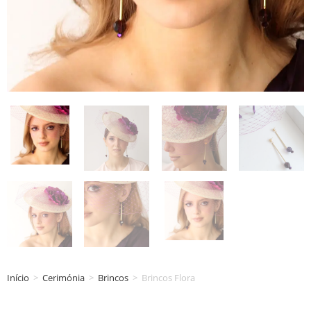
Início
>
Cerimónia
>
Brincos
>
Brincos Flora