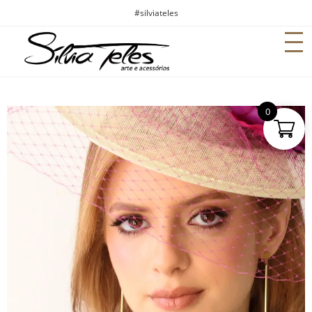
#silviateles
0