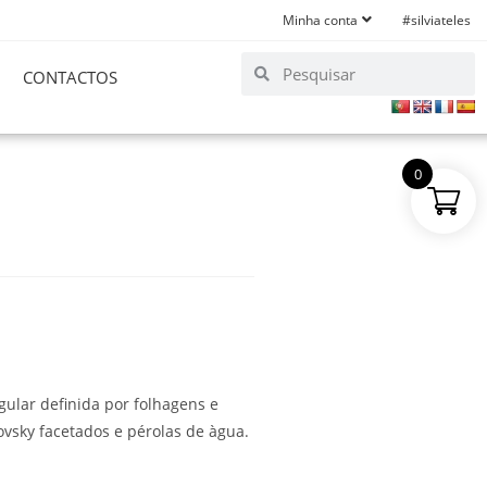
Minha conta
#silviateles
CONTACTOS
0
gular definida por folhagens e
ovsky facetados e pérolas de àgua.