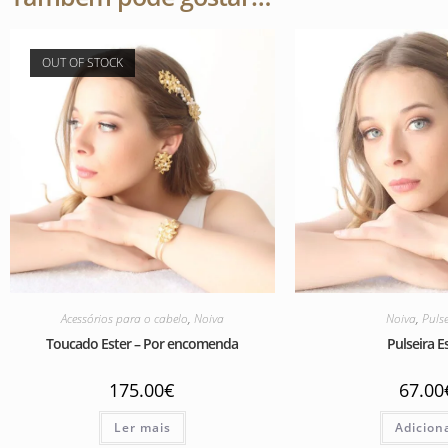
OUT OF STOCK
Acessórios para o cabelo
,
Noiva
Noiva
,
Pulse
Toucado Ester – Por encomenda
Pulseira E
175.00
€
67.00
Ler mais
Adicion