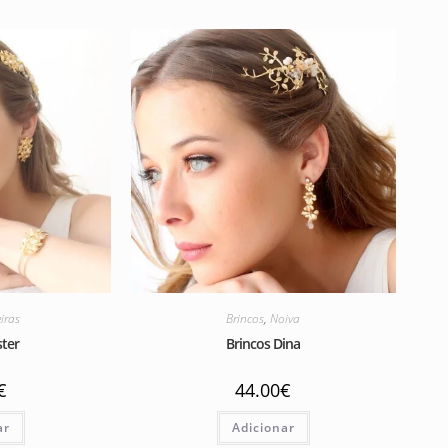
iras
Brincos
,
Noiva
ster
Brincos Dina
€
44.00
€
ar
Adicionar