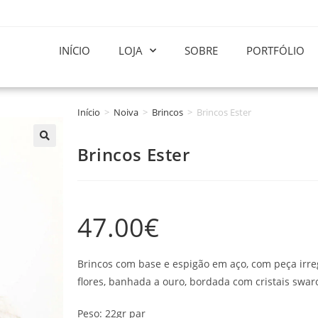
INÍCIO
LOJA
SOBRE
PORTFÓLIO
Início
>
Noiva
>
Brincos
>
Brincos Ester
Brincos Ester
47.00
€
Brincos com base e espigão em aço, com peça irre
flores, banhada a ouro, bordada com cristais swar
Peso: 22gr par