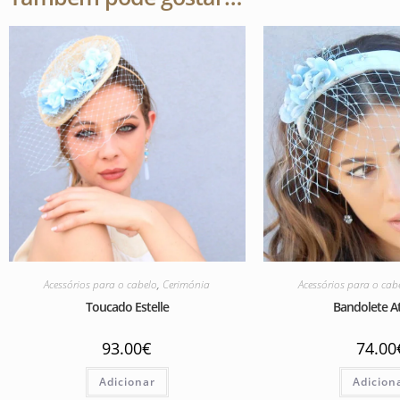
Acessórios para o cabelo
,
Cerimónia
Acessórios para o cab
Toucado Estelle
Bandolete A
93.00
€
74.00
Adicionar
Adicion