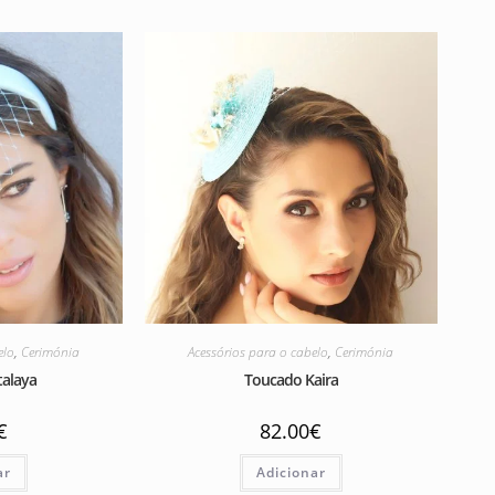
elo
,
Cerimónia
Acessórios para o cabelo
,
Cerimónia
talaya
Toucado Kaira
€
82.00
€
ar
Adicionar