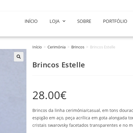
INÍCIO
LOJA
SOBRE
PORTFÓLIO
Início
>
Cerimónia
>
Brincos
>
Brincos Estelle
Brincos Estelle
28.00
€
Brincos da linha cerimónia/casual, em tons doura
espigão em aço, peça acrílica em gota alongada t
cristais swarovsky facetados transparentes e no 