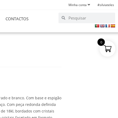
Minha conta
#silviateles
CONTACTOS
0
urado e branco. Com base e espigão
aço. Com peça redonda definida
 de 18kl, bordados com cristais
 cristais facetado em formato