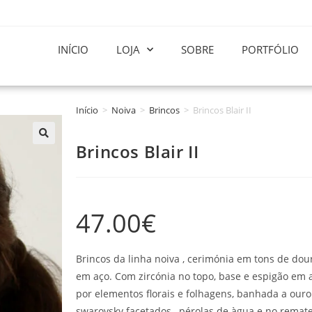
INÍCIO
LOJA
SOBRE
PORTFÓLIO
Início
>
Noiva
>
Brincos
>
Brincos Blair II
Brincos Blair II
47.00
€
Brincos da linha noiva , cerimónia em tons de do
em aço. Com zircónia no topo, base e espigão em 
por elementos florais e folhagens, banhada a ouro
swarovsky facetados , pérolas de àgua e no remate