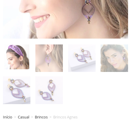
Início
>
Casual
>
Brincos
>
Brincos Agnes