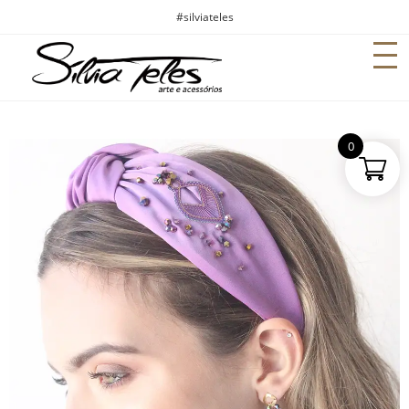
#silviateles
0