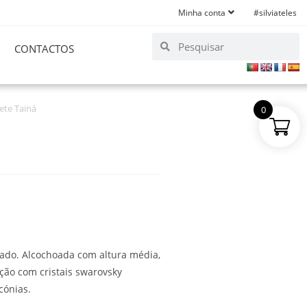
Minha conta
#silviateles
CONTACTOS
ete Tainá
0
rado. Alcochoada com altura média,
nção com cristais swarovsky
cónias.