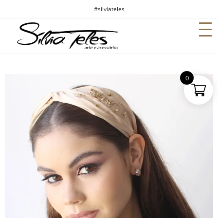
#silviateles
0