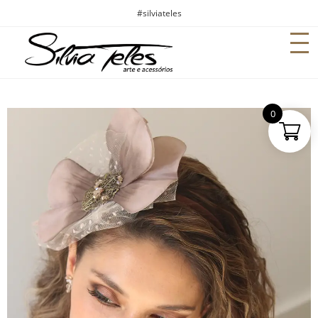
#silviateles
0