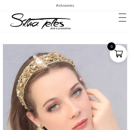
#silviateles
0