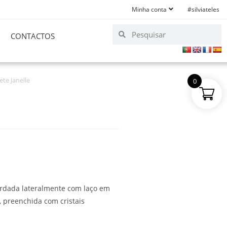
Minha conta
#silviateles
CONTACTOS
te Janelle
0
Bordada lateralmente com laço em
, preenchida com cristais