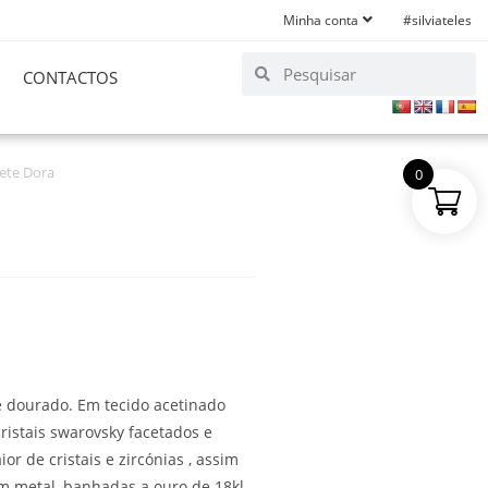
Minha conta
#silviateles
CONTACTOS
ete Dora
0
e dourado. Em tecido acetinado
istais swarovsky facetados e
 de cristais e zircónias , assim
em metal, banhadas a ouro de 18kl.