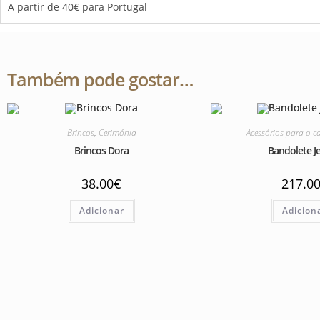
A partir de 40€ para Portugal
Também pode gostar…
Brincos
,
Cerimónia
Acessórios para o c
Brincos Dora
Bandolete J
38.00
€
217.0
Adicionar
Adicion