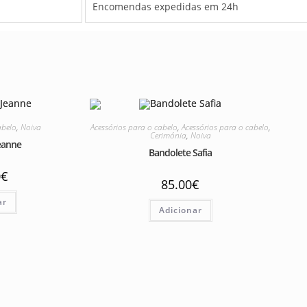
Encomendas expedidas em 24h
abelo
,
Noiva
Acessórios para o cabelo
,
Acessórios para o cabelo
,
Cerimónia
,
Noiva
eanne
Bandolete Safia
0
€
85.00
€
ar
Adicionar