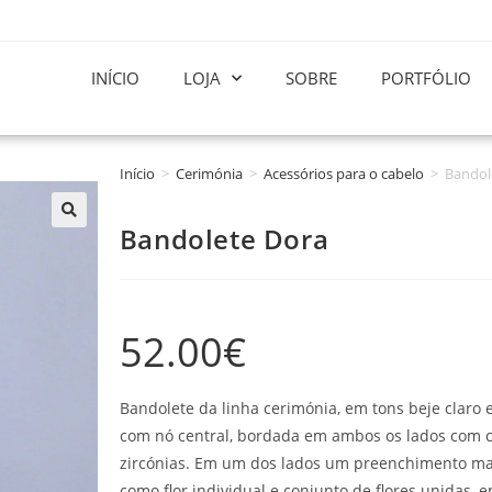
INÍCIO
LOJA
SOBRE
PORTFÓLIO
Início
>
Cerimónia
>
Acessórios para o cabelo
>
Bandol
Bandolete Dora
52.00
€
Bandolete da linha cerimónia, em tons beje claro 
com nó central, bordada em ambos os lados com cr
zircónias. Em um dos lados um preenchimento maior
como flor individual e conjunto de flores unidas, 