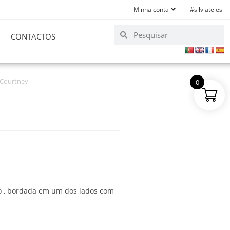
Minha conta
#silviateles
CONTACTOS
 Courtney
0
o , bordada em um dos lados com