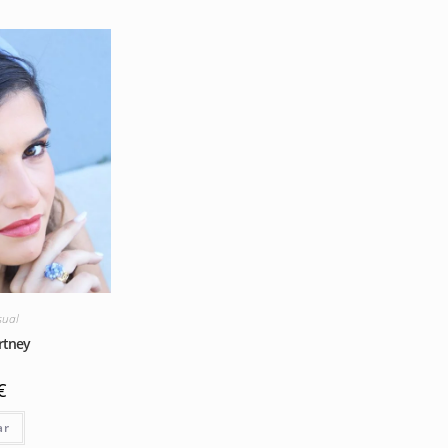
sual
rtney
€
ar