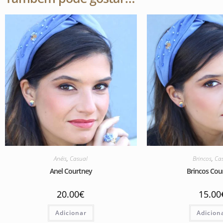
Anéis
,
Casual
Brincos
,
Ca
Anel Courtney
Brincos Cou
20.00
€
15.00
Adicionar
Adicion