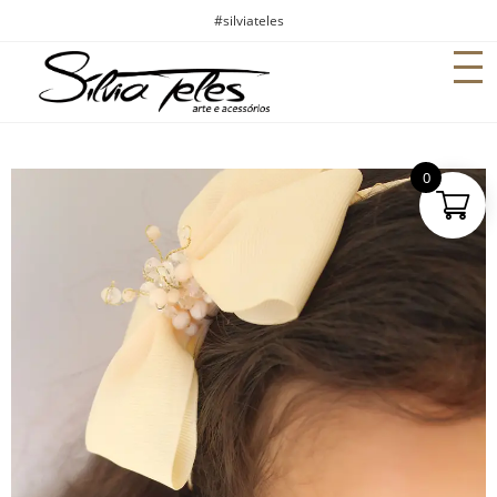
#silviateles
0