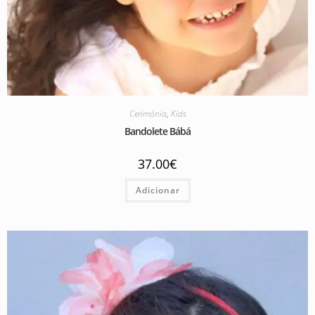
Cerimónia
,
Kids
Bandolete Bábá
37.00
€
Adicionar