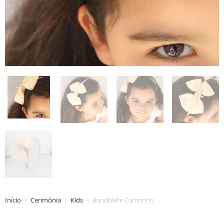
Início
>
Cerimónia
>
Kids
>
Bandolete Carminho