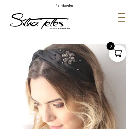
#silviateles
0