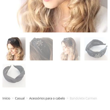
Início
>
Casual
>
Acessórios para o cabelo
>
Bandolete Carmen