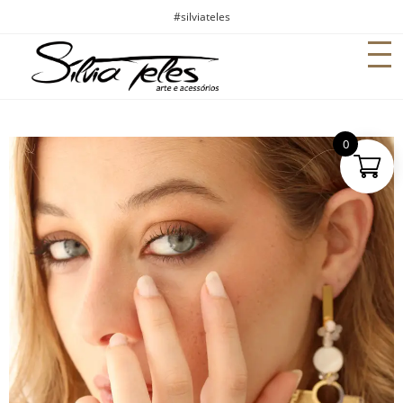
#silviateles
0