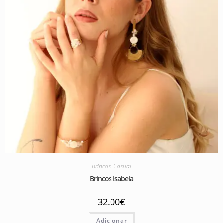
Brincos
,
Casual
Brincos Isabela
32.00
€
Adicionar