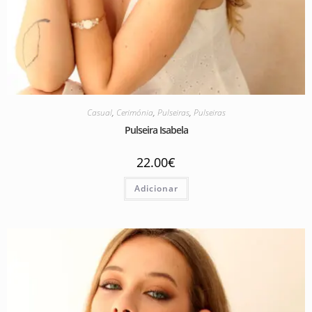
Casual
,
Cerimónia
,
Pulseiras
,
Pulseiras
Pulseira Isabela
22.00
€
Adicionar