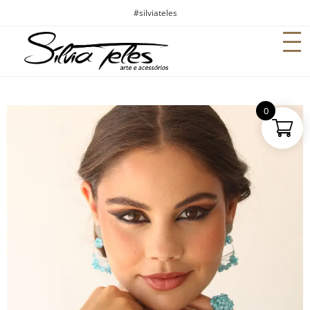
#silviateles
0